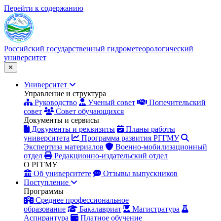
Перейти к содержанию
Российский
государственный
гидрометеорологический
университет
✕
Университет
Управление и структура
Руководство
Ученый совет
Попечительский
совет
Совет обучающихся
Документы и сервисы
Документы и реквизиты
Планы работы
университета
Программа развития РГГМУ
Экспертиза материалов
Военно-мобилизационный
отдел
Редакционно-издательский отдел
О РГГМУ
Об университете
Отзывы выпускников
Поступление
Программы
Среднее профессиональное
образование
Бакалавриат
Магистратура
Аспирантура
Платное обучение