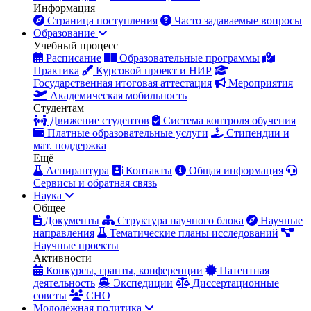
Информация
Страница поступления
Часто задаваемые вопросы
Образование
Учебный процесс
Расписание
Образовательные программы
Практика
Курсовой проект и НИР
Государственная итоговая аттестация
Мероприятия
Академическая мобильность
Студентам
Движение студентов
Система контроля обучения
Платные образовательные услуги
Стипендии и
мат. поддержка
Ещё
Аспирантура
Контакты
Общая информация
Сервисы и обратная связь
Наука
Общее
Документы
Структура научного блока
Научные
направления
Тематические планы исследований
Научные проекты
Активности
Конкурсы, гранты, конференции
Патентная
деятельность
Экспедиции
Диссертационные
советы
СНО
Молодёжная политика