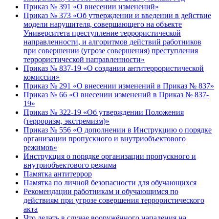
Приказ № 391 «О внесении изменений»
Приказ № 373 «Об утверждении и введении в действие
модели нарушителя, совершающего на объекте
Университета преступление террористической
направленности, и алгоритмов действий работников
при совершении (угрозе совершения) преступления
террористической направленности»
Приказ № 837-19 «О создании антитеррористической
комиссии»
Приказ № 291 «О внесении изменений в Приказ № 837»
Приказ № 66 «О внесении изменений в Приказ № 837-
19»
Приказ № 322-19 «Об утверждении Положения
(терроризм, экстремизм)»
Приказ № 556 «О дополнении в Инструкцию о порядке
организации пропускного и внутриобъектового
режимов»
Инструкция о порядке организации пропускного и
внутриобъектового режима
Памятка антитеррор
Памятка по личной безопасности для обучающихся
Рекомендации работникам и обучающимся по
действиям при угрозе совершения террористического
акта
Что делать в случае вооружённого нападения на