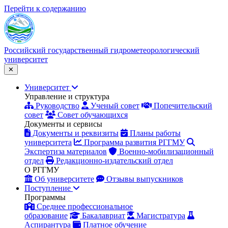
Перейти к содержанию
Российский
государственный
гидрометеорологический
университет
✕
Университет
Управление и структура
Руководство
Ученый совет
Попечительский
совет
Совет обучающихся
Документы и сервисы
Документы и реквизиты
Планы работы
университета
Программа развития РГГМУ
Экспертиза материалов
Военно-мобилизационный
отдел
Редакционно-издательский отдел
О РГГМУ
Об университете
Отзывы выпускников
Поступление
Программы
Среднее профессиональное
образование
Бакалавриат
Магистратура
Аспирантура
Платное обучение