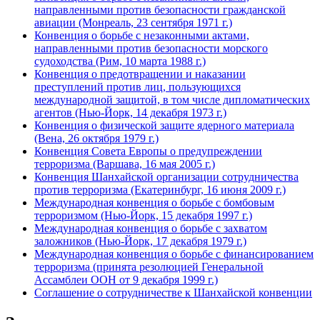
направленными против безопасности гражданской
авиации (Монреаль, 23 сентября 1971 г.)
Конвенция о борьбе с незаконными актами,
направленными против безопасности морского
судоходства (Рим, 10 марта 1988 г.)
Конвенция о предотвращении и наказании
преступлений против лиц, пользующихся
международной защитой, в том числе дипломатических
агентов (Нью-Йорк, 14 декабря 1973 г.)
Конвенция о физической защите ядерного материала
(Вена, 26 октября 1979 г.)
Конвенция Совета Европы о предупреждении
терроризма (Варшава, 16 мая 2005 г.)
Конвенция Шанхайской организации сотрудничества
против терроризма (Екатеринбург, 16 июня 2009 г.)
Международная конвенция о борьбе с бомбовым
терроризмом (Нью-Йорк, 15 декабря 1997 г.)
Международная конвенция о борьбе с захватом
заложников (Нью-Йорк, 17 декабря 1979 г.)
Международная конвенция о борьбе с финансированием
терроризма (принята резолюцией Генеральной
Ассамблеи ООН от 9 декабря 1999 г.)
Соглашение о сотрудничестве к Шанхайской конвенции