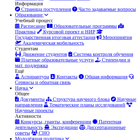
Информация
Страница поступления
Часто задаваемые вопросы
Образование
Учебный процесс
Расписание
Образовательные программы
Практика
Курсовой проект и НИР
Государственная итоговая аттестация
Мероприятия
Академическая мобильность
Студентам
Движение студентов
Система контроля обучения
Платные образовательные услуги
Стипендии и
мат. поддержка
Ещё
Аспирантура
Контакты
Общая информация
Сервисы и обратная связь
Наука
Общее
Документы
Структура научного блока
Научные
направления
Тематические планы исследований
Научные проекты
Активности
Конкурсы, гранты, конференции
Патентная
деятельность
Экспедиции
Диссертационные
советы
СНО
Молодёжная политика